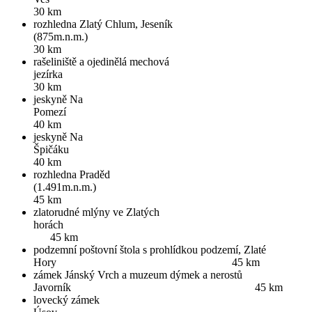
30 km
rozhledna Zlatý Chlum, Jeseník
(875m.n.m.
30 km
rašeliniště a ojedinělá mechová
jezírk
30 km
jeskyně Na
Pome
40 km
jeskyně Na
Špičá
40 km
rozhledna Praděd
(1.491m.n.
45 km
zlatorudné mlýny ve Zlatých
horác
45 km
podzemní poštovní štola s prohlídkou podzemí, Zlaté
Hory 45 km
zámek Jánský Vrch a muzeum dýmek a nerostů
Javorník 45 km
lovecký zámek