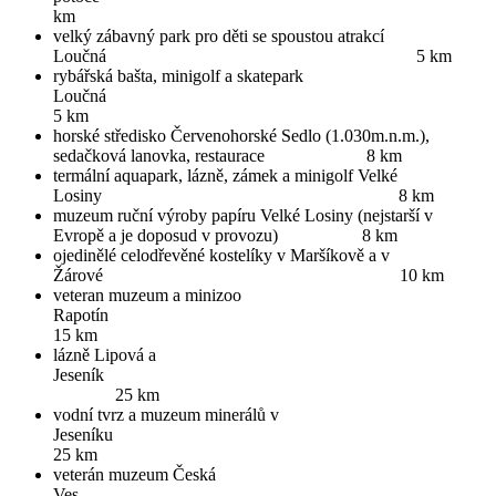
km
velký zábavný park pro děti se spoustou atrakcí
Loučná 5 km
rybářská bašta, minigolf a skatepark
Loučná
5 km
horské středisko Červenohorské Sedlo (1.030m.n.m.),
sedačková lanovka, restaurace 8 km
termální aquapark, lázně, zámek a minigolf Velké
Losiny 8 km
muzeum ruční výroby papíru Velké Losiny (nejstarší v
Evropě a je doposud v provozu) 8 km
ojedinělé celodřevěné kostelíky v Maršíkově a v
Žárové 10 km
veteran muzeum a minizoo
Rapotí
15 km
lázně Lipová a
Jesen
25 km
vodní tvrz a muzeum minerálů v
Jeseník
25 km
veterán muzeum Česká
Ve