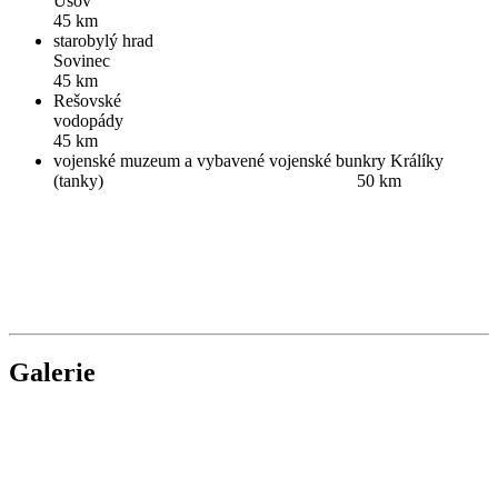
Úso
45 km
starobylý hrad
Sovin
45 km
Rešovské
vodop
45 km
vojenské muzeum a vybavené vojenské bunkry Králíky
(tanky) 50 km
Galerie