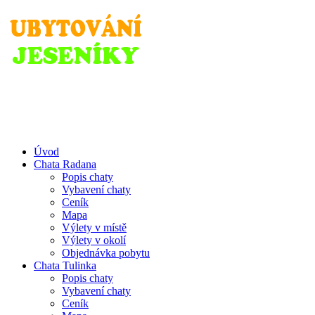
www.jeseniky-chaty.cz
Úvod
Chata Radana
Popis chaty
Vybavení chaty
Ceník
Mapa
Výlety v místě
Výlety v okolí
Objednávka pobytu
Chata Tulinka
Popis chaty
Vybavení chaty
Ceník