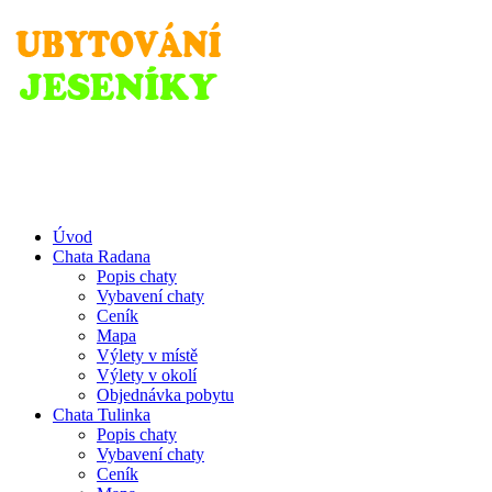
www.jeseniky-chaty.cz
Úvod
Chata Radana
Popis chaty
Vybavení chaty
Ceník
Mapa
Výlety v místě
Výlety v okolí
Objednávka pobytu
Chata Tulinka
Popis chaty
Vybavení chaty
Ceník