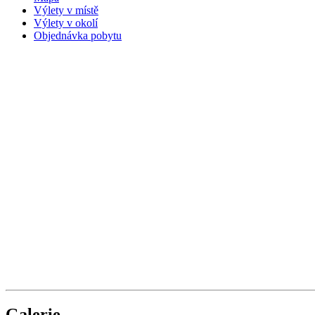
Výlety v místě
Výlety v okolí
Objednávka pobytu
Galerie