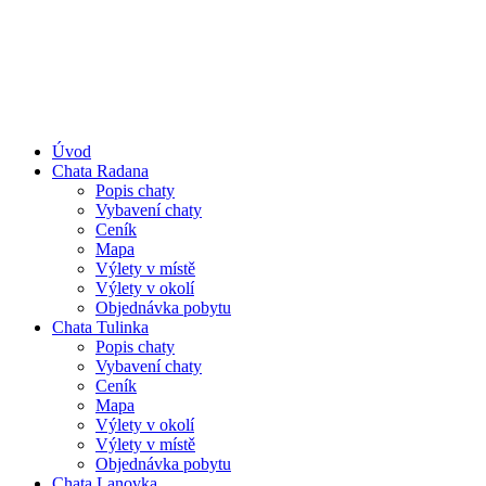
www.jeseniky-chaty.cz
Úvod
Chata Radana
Popis chaty
Vybavení chaty
Ceník
Mapa
Výlety v místě
Výlety v okolí
Objednávka pobytu
Chata Tulinka
Popis chaty
Vybavení chaty
Ceník
Mapa
Výlety v okolí
Výlety v místě
Objednávka pobytu
Chata Lanovka