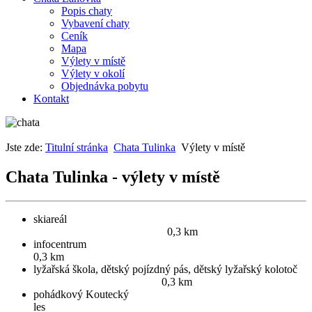
Popis chaty
Vybavení chaty
Ceník
Mapa
Výlety v místě
Výlety v okolí
Objednávka pobytu
Kontakt
Jste zde:
Titulní stránka
Chata Tulinka
Výlety v místě
Chata Tulinka - výlety v místě
skiareál
0,3 km
infocen
0,3 km
lyžařská škola, dětský pojízdný pás, dětský lyžařský kolotoč
0,3 km
pohádkový Koutecký
le