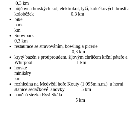
0,3 km
půjčovna horských kol, elektrokol, lyží, kolečkových bruslí a
koloběžek 0,3 km
bike
park 
km
Snowp
0,3 km
restaurace se stravováním, bowling a picerie
0,3 km
krytý bazén s protiproudem, šíjovým chrličem krční páteře a
Whirpool 1 km
horské
minikár
km
rozhledna na Medvědí hoře Kouty (1.095m.n.m.), u horní
stanice sedačkové lanovky 5 km
naučná stezka Rysí Skála
5 km