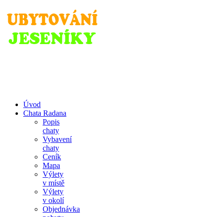
www.jeseniky-chaty.cz
Úvod
Chata Radana
Popis
chaty
Vybavení
chaty
Ceník
Mapa
Výlety
v místě
Výlety
v okolí
Objednávka