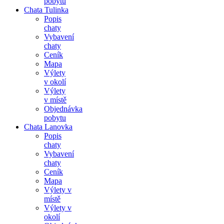
pobytu
Chata Tulinka
Popis
chaty
Vybavení
chaty
Ceník
Mapa
Výlety
v okolí
Výlety
v místě
Objednávka
pobytu
Chata Lanovka
Popis
chaty
Vybavení
chaty
Ceník
Mapa
Výlety v
místě
Výlety v
okolí